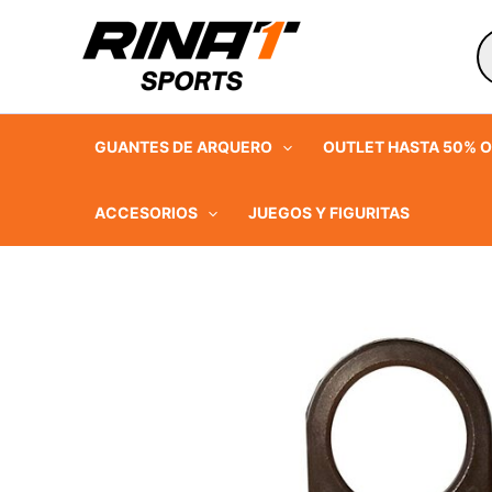
Ir
B
al
d
contenido
p
GUANTES DE ARQUERO
OUTLET HASTA 50% O
ACCESORIOS
JUEGOS Y FIGURITAS