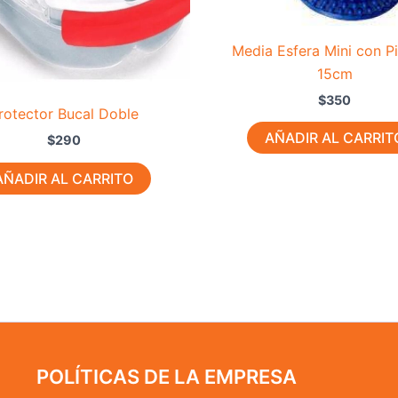
Media Esfera Mini con P
15cm
$
350
rotector Bucal Doble
AÑADIR AL CARRIT
$
290
AÑADIR AL CARRITO
POLÍTICAS DE LA EMPRESA