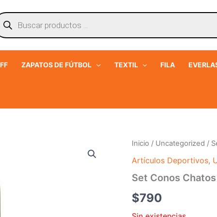
úsqueda
e
roductos
FF
ZAPATOS DE FÚTBOL
TEXTIL
FILA
EVERLA
Inicio
/
Uncategorized
/ S
Artículos Deportivos
,
U
Set Conos Chatos
$
790
Sin existencias