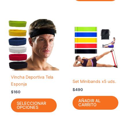
Este
producto
tiene
múltiples
variantes.
Las
opciones
se
Vincha Deportiva Tela
pueden
Set Minibands x5 uds.
Esponja
elegir
$
490
en
$
160
la
AÑADIR AL
SELECCIONAR
CARRITO
página
OPCIONES
de
producto