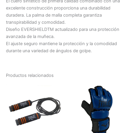
El cuero sintético de primera calidad combinado con una
excelente construcción proporciona una durabilidad
duradera. La palma de malla completa garantiza
transpirabilidad y comodidad.
Diseño EVERSHIELDTM actualizado para una protección
avanzada de la muñeca.
El ajuste seguro mantiene la protección y la comodidad
durante una variedad de ángulos de golpe.
Productos relacionados
Este
prod
tiene
múlti
varia
Las
opci