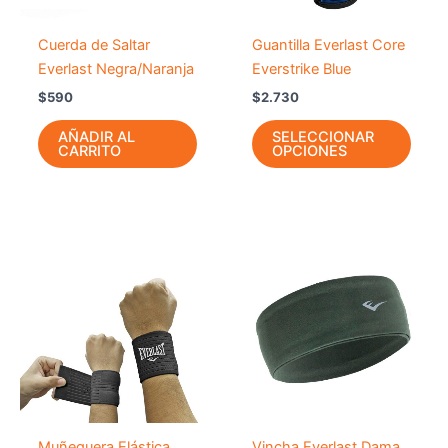
se
pued
Cuerda de Saltar
Guantilla Everlast Core
elegir
Everlast Negra/Naranja
Everstrike Blue
en
$
590
$
2.730
la
págin
AÑADIR AL
SELECCIONAR
CARRITO
OPCIONES
de
prod
Este
producto
tiene
múltiples
variantes.
Las
opciones
se
pueden
Muñequera Elástica
Vincha Everlast Dama