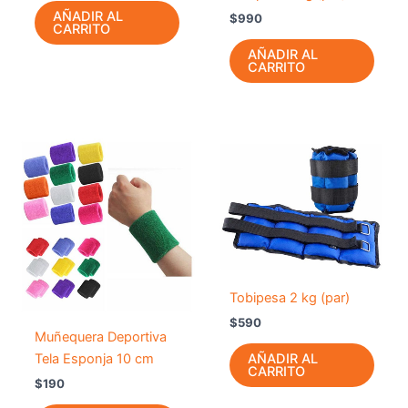
AÑADIR AL
$
990
CARRITO
AÑADIR AL
CARRITO
Este
producto
tiene
múltiples
variantes.
Las
opciones
Tobipesa 2 kg (par)
se
$
590
pueden
Muñequera Deportiva
elegir
Tela Esponja 10 cm
AÑADIR AL
en
CARRITO
$
190
la