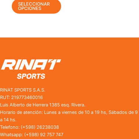
página
SELECCIONAR
OPCIONES
de
producto
RINAT SPORTS S.A.S.
RUT: 219773460016
Luis Alberto de Herrera 1385 esq. Rivera.
Horario de atención: Lunes a viernes de 10 a 19 hs, Sábados de 9
a 14 hs.
Telefono: (+598) 26238038
Whatsapp: (+598) 92 757 747