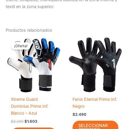
textil en la zona superior.
Productos relacionados
El
El
Este
Este
precio
precio
¡Oferta!
producto
prod
original
actual
era:
es:
tiene
tiene
$2.290.
$1.603.
múltiples
múlti
variantes.
varia
Las
Las
opciones
opci
se
se
pueden
pued
-
30
%
Xtreme Guard
Fenix Eternal Prime Inf.
elegir
elegir
Dominius Prime Inf.
Negro
en
en
Blanco – Azul
$
2.490
la
la
$
2.290
$
1.603
página
págin
SELECCIONAR