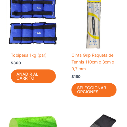
prod
tiene
múlti
varia
Las
opci
se
pued
Tobipesa 1kg (par)
Cinta Grip Raqueta de
elegir
Tennis 110cm x 3xm x
$
360
en
0,7 mm
la
AÑADIR AL
$
150
CARRITO
págin
de
SELECCIONAR
OPCIONES
prod