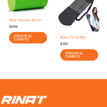
Rolo Espuma 30 cm
$
690
AÑADIR AL
Bolso Porta Mat
CARRITO
$
150
AÑADIR AL
CARRITO