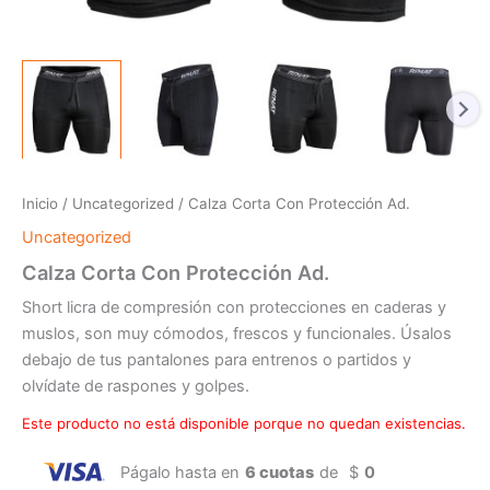
Inicio
/
Uncategorized
/ Calza Corta Con Protección Ad.
Uncategorized
Calza Corta Con Protección Ad.
Short licra de compresión con protecciones en caderas y
muslos, son muy cómodos, frescos y funcionales. Úsalos
debajo de tus pantalones para entrenos o partidos y
olvídate de raspones y golpes.
Este producto no está disponible porque no quedan existencias.
Págalo hasta en
6 cuotas
de
$
0