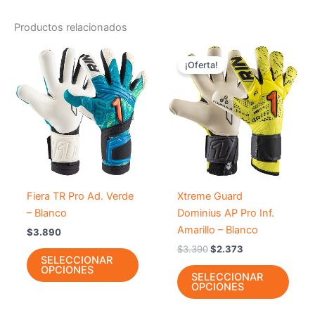
Productos relacionados
El
El
Este
Este
precio
precio
¡Oferta!
producto
prod
original
actual
tiene
era:
es:
tiene
$3.390.
$2.373.
múltiples
múlti
variantes.
varia
Las
Las
opciones
opci
se
se
pueden
pued
-
30
%
Fiera TR Pro Ad. Verde
Xtreme Guard
elegir
elegir
– Blanco
Dominius AP Pro Inf.
en
en
Amarillo – Blanco
$
3.890
la
la
$
3.390
$
2.373
página
págin
SELECCIONAR
OPCIONES
de
de
SELECCIONAR
OPCIONES
producto
prod