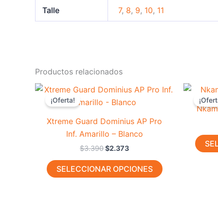
Talle
7
,
8
,
9
,
10
,
11
Productos relacionados
El
El
Este
precio
precio
¡Oferta!
¡Ofert
producto
original
actual
-
50
%
Nkam 
era:
es:
tiene
-
30
%
Xtreme Guard Dominius AP Pro
$3.390.
$2.373.
múltiples
Inf. Amarillo – Blanco
variantes.
SE
$
3.390
$
2.373
Las
opciones
SELECCIONAR OPCIONES
se
pueden
elegir
en