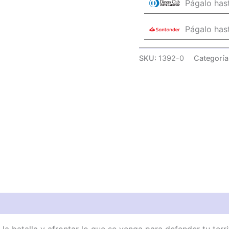
Págalo has
Págalo has
SKU:
1392-0
Categoría
a batalla y afrontar lo que se venga para defender tu terri