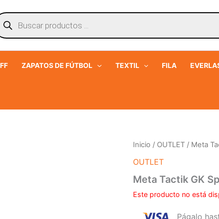
úsqueda
e
roductos
FF
ZAPATOS DE FÚTBOL
TEXTIL
FILA
EVERLA
Inicio
/
OUTLET
/ Meta Ta
OUTLET
Meta Tactik GK Sp
Este producto no está dis
Págalo has