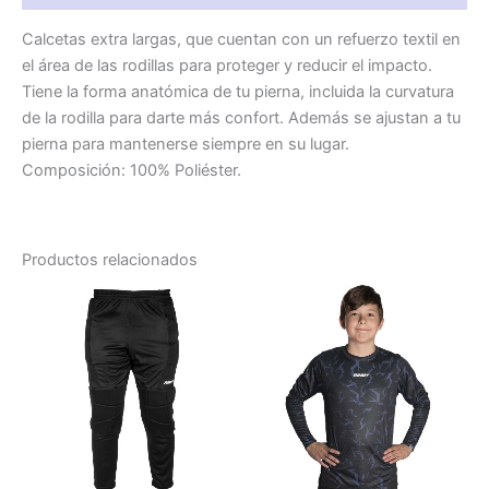
Calcetas extra largas, que cuentan con un refuerzo textil en
el área de las rodillas para proteger y reducir el impacto.
Tiene la forma anatómica de tu pierna, incluida la curvatura
de la rodilla para darte más confort. Además se ajustan a tu
pierna para mantenerse siempre en su lugar.
Composición: 100% Poliéster.
Productos relacionados
Este
Este
producto
prod
tiene
tiene
múltiples
múlti
variantes.
varia
Las
Las
opciones
opci
se
se