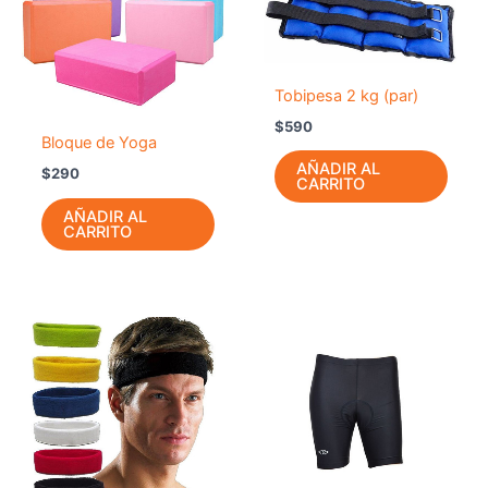
Tobipesa 2 kg (par)
$
590
Bloque de Yoga
AÑADIR AL
$
290
CARRITO
AÑADIR AL
CARRITO
Este
Este
producto
prod
tiene
tiene
múltiples
múlti
variantes.
varia
Las
Las
opciones
opci